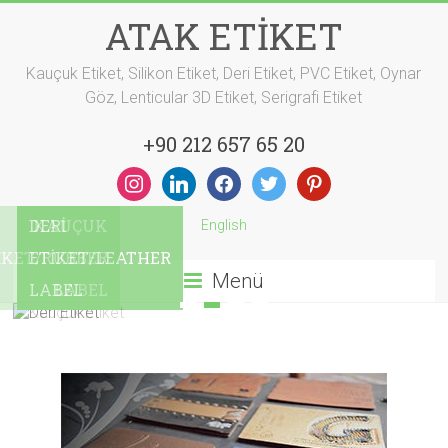
Skip
ATAK ETİKET
to
content
Kauçuk Etiket, Silikon Etiket, Deri Etiket, PVC Etiket, Oynar
Göz, Lenticular 3D Etiket, Serigrafi Etiket
+90 212 657 65 20
instagram
linkedin
facebook
twitter
pinterest
DERİ
English
ETİKET/LEATHER
Menü
LABEL